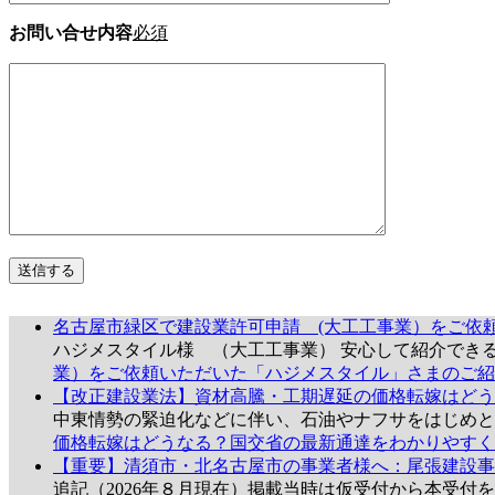
お問い合せ内容
必須
名古屋市緑区で建設業許可申請 (大工工事業）をご依
ハジメスタイル様 （大工工事業） 安心して紹介でき
業）をご依頼いただいた「ハジメスタイル」さまのご紹
【改正建設業法】資材高騰・工期遅延の価格転嫁はどう
中東情勢の緊迫化などに伴い、石油やナフサをはじめ
価格転嫁はどうなる？国交省の最新通達をわかりやすく
【重要】清須市・北名古屋市の事業者様へ：尾張建設事
追記（2026年８月現在）掲載当時は仮受付から本受付