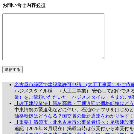
お問い合せ内容
必須
名古屋市緑区で建設業許可申請 (大工工事業）をご依
ハジメスタイル様 （大工工事業） 安心して紹介でき
業）をご依頼いただいた「ハジメスタイル」さまのご紹
【改正建設業法】資材高騰・工期遅延の価格転嫁はどう
中東情勢の緊迫化などに伴い、石油やナフサをはじめ
価格転嫁はどうなる？国交省の最新通達をわかりやすく
【重要】清須市・北名古屋市の事業者様へ：尾張建設事
追記（2026年８月現在）掲載当時は仮受付から本受付