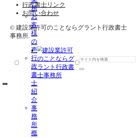
行政書士リンク
務
お問い合わせ
お
客
© 建設業許可のことならグラント行政書士
様
事務所.
の
声
行
政
書
士
紹
介
事
務
所
概