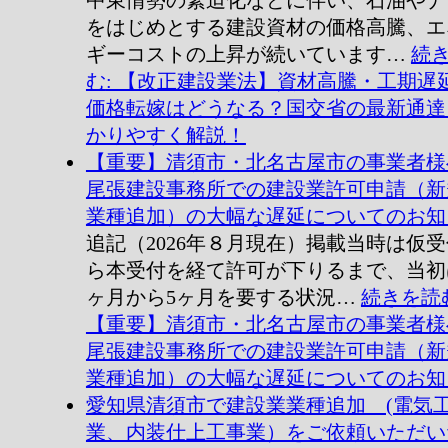
中東情勢の緊迫化などに伴い、石油やナ
をはじめとする建設資材の価格高騰、エ
ギーコストの上昇が続いています…
続
む
: 【改正建設業法】資材高騰・工期遅
価格転嫁はどうなる？国交省の最新通達
かりやすく解説！
【重要】清須市・北名古屋市の事業者様
尾張建設事務所での建設業許可申請（新
業種追加）の大幅な遅延についてのお知
追記（2026年８月現在）掲載当時は仮
ら本受付を経て許可が下りるまで、当初
ヶ月から5ヶ月を要する状況…
続きを読
【重要】清須市・北名古屋市の事業者様
尾張建設事務所での建設業許可申請（新
業種追加）の大幅な遅延についてのお知
愛知県清須市で建設業業種追加 (電気
業、内装仕上工事業）をご依頼いただい