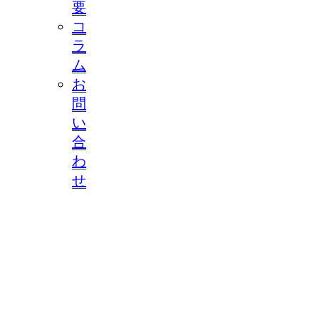
要
コ
ラ
ム
お
問
い
合
わ
せ