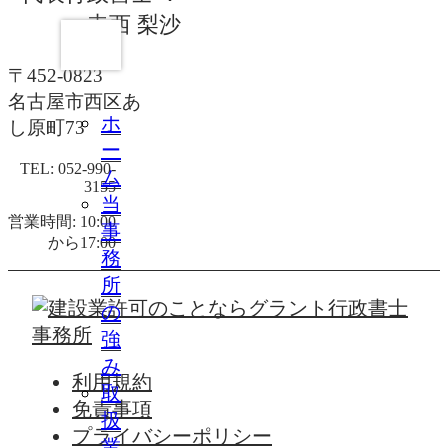
寺西 梨沙
〒452-0823
名古屋市西区あ
ホ
し原町73
ー
TEL: 052-990-
ム
3155
当
営業時間: 10:00
事
から17:00
務
所
の
強
み
利用規約
取
免責事項
扱
プライバシーポリシー
業