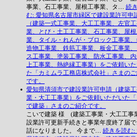
事業、石工事業、屋根工事業、タ…
続
む
: 愛知県名古屋市緑区で建設業許可申
（建築一式工事業、大工工事業、左官工
業、とび・土工工事業、石工事業、屋根
業、タイル・れんが・ブロック工事業、
造物工事業、鉄筋工事業、板金工事業、
ス工事業、塗装工事業、防水工事業、内
上工事業、熱絶縁工事業）をご依頼いた
た「カミムラ工務店株式会社」さまのご
です。
愛知県清須市で建設業許可申請（建築工
業・大工工事業）をご依頼いただいた「
で建築」さまのご紹介です。
こいで建築 様 (建築工事業・大工工事業
設業許可更新手続きと事業年度終了届で
話になりました。 今まで…
続きを読む